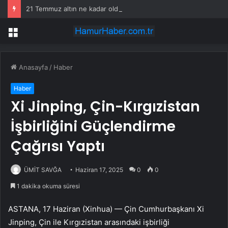
21 Temmuz altın ne kadar oldu, daha düşecek mi? SON DAKİKA! Altın fiyatları yükseldi mi, düştü mü? Güncel altın fiyatları!
Menü
Anasayfa
/
Haber
Haber
Xi Jinping, Çin-Kırgızistan
İşbirliğini Güçlendirme
Çağrısı Yaptı
ÜMİT SAVĞA
Haziran 17, 2025
0
0
1 dakika okuma süresi
ASTANA, 17 Haziran (Xinhua) — Çin Cumhurbaşkanı Xi
Jinping, Çin ile Kırgızistan arasındaki işbirliği