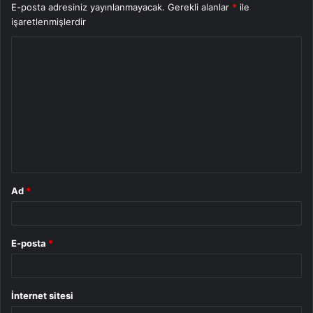
E-posta adresiniz yayınlanmayacak.
Gerekli alanlar
*
ile
işaretlenmişlerdir
Y
o
r
u
m
*
Ad
*
E-posta
*
İnternet sitesi