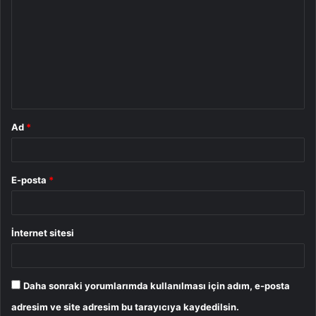
o
r
u
m
*
Ad
*
E-posta
*
İnternet sitesi
Daha sonraki yorumlarımda kullanılması için adım, e-posta
adresim ve site adresim bu tarayıcıya kaydedilsin.