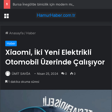
Bursa İnegöl’de binicilik için modern manejler yapılıyor
Menü
Anasayfa
/
Haber
Haber
Xiaomi, İki Yeni Elektrikli
Otomobil Üzerinde Çalışıyor
ÜMİT SAVĞA
Nisan 25, 2024
0
0
1 dakika okuma süresi