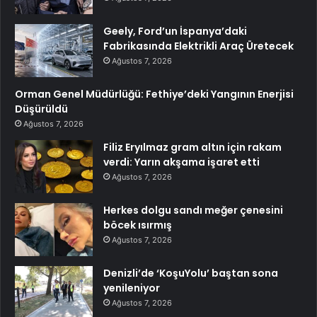
Geely, Ford’un İspanya’daki
Fabrikasında Elektrikli Araç Üretecek
Ağustos 7, 2026
Orman Genel Müdürlüğü: Fethiye’deki Yangının Enerjisi
Düşürüldü
Ağustos 7, 2026
Filiz Eryılmaz gram altın için rakam
verdi: Yarın akşama işaret etti
Ağustos 7, 2026
Herkes dolgu sandı meğer çenesini
böcek ısırmış
Ağustos 7, 2026
Denizli’de ‘KoşuYolu’ baştan sona
yenileniyor
Ağustos 7, 2026