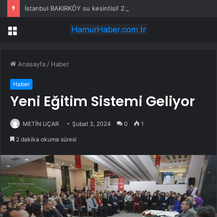
İstanbul BAKIRKÖY su kesintisi! 23-24 Temmuz İSKİ Bakırköy su kesintisi ne zaman bitecek, sular ne zaman gelecek?
Menü
Anasayfa
/
Haber
Haber
Yeni Eğitim Sistemi Geliyor
METİN UÇAR
Şubat 3, 2024
0
1
2 dakika okuma süresi