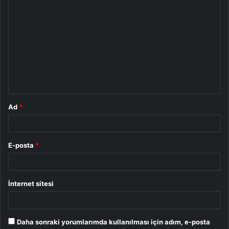
Y
o
r
u
m
*
Ad
*
E-posta
*
İnternet sitesi
Daha sonraki yorumlarımda kullanılması için adım, e-posta