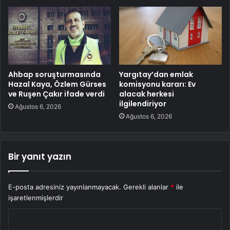
Ahbap soruşturmasında
Yargıtay’dan emlak
Hazal Kaya, Özlem Gürses
komisyonu kararı: Ev
ve Ruşen Çakır ifade verdi
alacak herkesi
ilgilendiriyor
Ağustos 6, 2026
Ağustos 6, 2026
Bir yanıt yazın
E-posta adresiniz yayınlanmayacak.
Gerekli alanlar
*
ile
işaretlenmişlerdir
Y