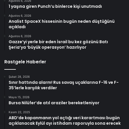
Ağustos 6, 2026
1 yaşına giren Punch’u binlerce kişi unutmadı
Ağustos 6, 2026
Analist SpaceX hissesinin bugün neden düştüğünü
açıkladı
Ağustos 6, 2026
Gazze’yi yerle bir eden İsrail bu kez gözünü Batı
Şeria’ya ‘büyük operasyon’ hazırlıyor
Rastgele Haberler
Şubat 28, 2026
Sınır hattında alarm! Rus savaş uçaklarına F-16 ve F-
35’lerle karşılık verdiler
Mayıs 15, 2026
Bursa Nilüfer’de atıl araziler bereketleniyor
Kasım 22, 2025
ABD’de kapanmanın yol açtığı veri karartması bugün
açıklanacak Eylül ayı istihdam raporuyla sona erecek