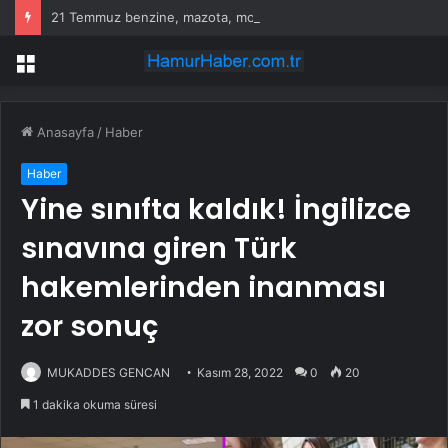
21 Temmuz benzine, mazota, motorine zam veya indirim var mı? Güncel benzin motorin akaryakıt fiyatları!
Menü
Anasayfa
/
Haber
Haber
Yine sınıfta kaldık! İngilizce
sınavına giren Türk
hakemlerinden inanması
zor sonuç
MUKADDES GENCAN
Kasım 28, 2022
0
20
1 dakika okuma süresi