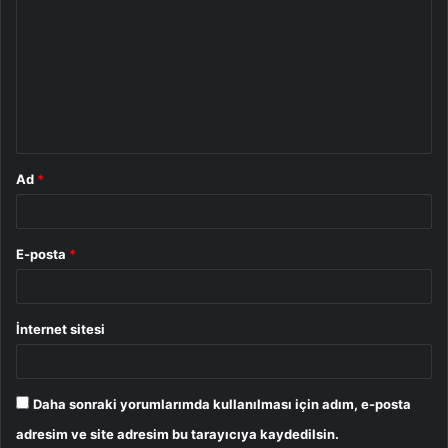
o
r
u
m
*
Ad
*
E-posta
*
İnternet sitesi
Daha sonraki yorumlarımda kullanılması için adım, e-posta
adresim ve site adresim bu tarayıcıya kaydedilsin.