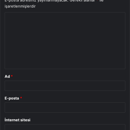
işaretlenmişlerdir
Y
o
r
u
m
*
Ad
*
E-posta
*
İnternet sitesi