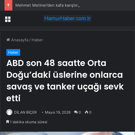
Mehmet Metiner’den kafa karıştıran paylaşım: Hiçbir şey eskisi gibi olmayacak
Menü
Anasayfa
/
Haber
Haber
ABD son 48 saatte Orta
Doğu’daki üslerine onlarca
savaş ve tanker uçağı sevk
etti
DİLAN BİÇER
Mayıs 19, 2026
0
0
1 dakika okuma süresi