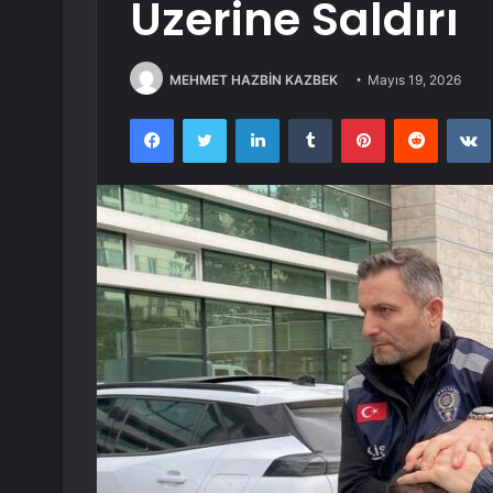
Üzerine Saldırı
MEHMET HAZBİN KAZBEK
Mayıs 19, 2026
Facebook
Twitter
LinkedIn
Tumblr
Pinterest
Reddit