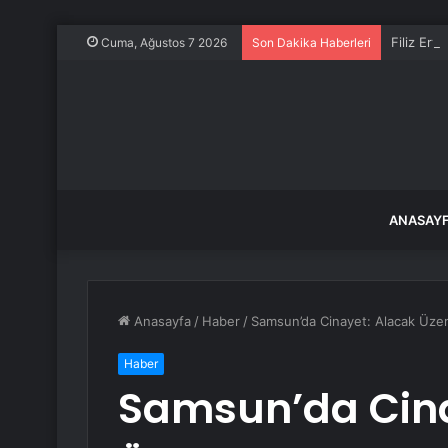
Filiz Ery
Cuma, Ağustos 7 2026
Son Dakika Haberleri
ANASAY
Anasayfa
/
Haber
/
Samsun’da Cinayet: Alacak Üzeri
Haber
Samsun’da Cina