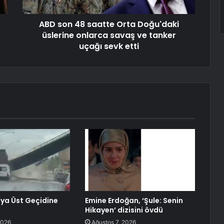
ABD son 48 saatte Orta Doğu'daki
üslerine onlarca savaş ve tanker
uçağı sevk etti
ya Üst Geçidine
Emine Erdoğan, ‘Şule: Senin
Hikayen’ dizisini övdü
2026
Ağustos 7, 2026