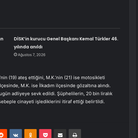
ın
DİSK’in kurucu Genel Başkanı Kemal Türkler 46.
yılında anıldı
Ağustos 7, 2026
in (19) ateş ettiğini, M.K.’nin (21) ise motosikleti
 ilçesinde, M.K. ise İlkadım ilçesinde gözaltına alındı.
gün adliyeye sevk edildi. Şüphelilerin, 20 bin liralık
eple cinayeti işlediklerini itiraf ettiği belirtildi.
erest
Reddit
VKontakte
Odnoklassniki
Pocket
E-Posta ile paylaş
Yazdır