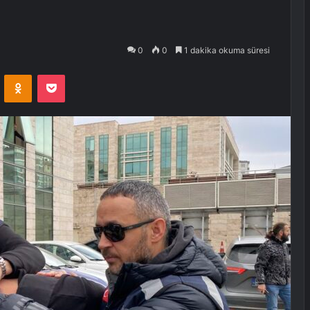
0
0
1 dakika okuma süresi
VKontakte
Odnoklassniki
Pocket