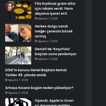
Filiz Eryılmaz gram altın
için rakam verdi: Yarın
akşama işaret etti
Ağustos 7, 2026
Herkes dolgu sandı
meğer çenesini böcek
ısırmış
Ağustos 7, 2026
Denizli’de ‘KoşuYolu’
baştan sona yenileniyor
Ağustos 7, 2026
DİSK’in kurucu Genel Başkanı Kemal
Türkler 46. yılında anıldı
Ağustos 7, 2026
Arhaus hissesi bugün neden yükseliyor?
Ağustos 7, 2026
OpenAI, Apple’ın ticari
sır davasının reddini