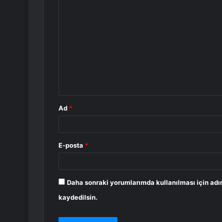
Y
o
r
u
m
*
Ad
*
E-posta
*
Daha sonraki yorumlarımda kullanılması için adı
kaydedilsin.