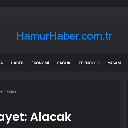
ılmaz gram altın için rakam verdi: Yarın akşama işaret etti
FA
HABER
EKONOMI
SAĞLIK
TEKNOLOJI
YAŞAM
ne Saldırı
yet: Alacak