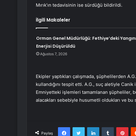
Mırık’ın tedavisinin ise sürdüğü bildirildi.
İlgili Makaleler
Orman Genel Müdürlüğü: Fethiye’deki Yangın
Enerjisi Düşürüldü
Ağustos 7, 2026
Ekipler yaptıkları çalışmada, şüphelilerden A.G.’n
kullandığını tespit etti. A.G., suç aletiyle Canik
Emniyetteki işlemleri tamamlanan şüpheliler, bu
alacakları sebebiyle husumetli oldukları ve bu seb
Facebook
Twitter
LinkedIn
Tumblr
Pint
Paylaş