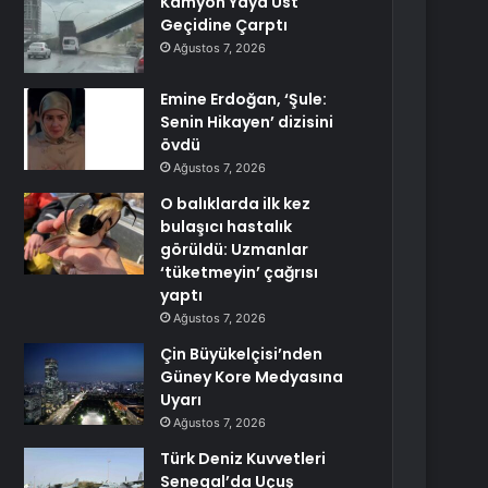
Kamyon Yaya Üst
Geçidine Çarptı
Ağustos 7, 2026
Emine Erdoğan, ‘Şule:
Senin Hikayen’ dizisini
övdü
Ağustos 7, 2026
O balıklarda ilk kez
bulaşıcı hastalık
görüldü: Uzmanlar
‘tüketmeyin’ çağrısı
yaptı
Ağustos 7, 2026
Çin Büyükelçisi’nden
Güney Kore Medyasına
Uyarı
Ağustos 7, 2026
Türk Deniz Kuvvetleri
Senegal’da Uçuş