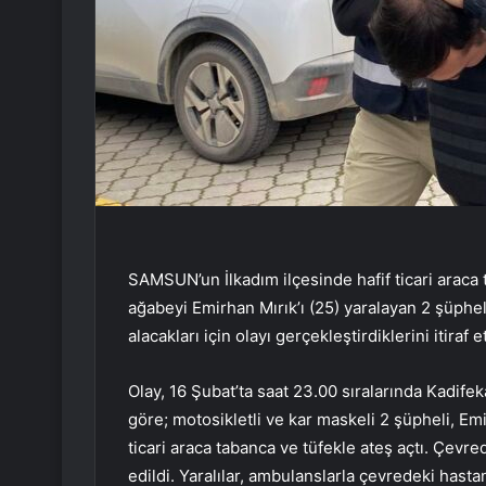
SAMSUN’un İlkadım ilçesinde hafif ticari araca t
ağabeyi Emirhan Mırık’ı (25) yaralayan 2 şüpheli,
alacakları için olayı gerçekleştirdiklerini itiraf ett
Olay, 16 Şubat’ta saat 23.00 sıralarında Kadifek
göre; motosikletli ve kar maskeli 2 şüpheli, Emi
ticari araca tabanca ve tüfekle ateş açtı. Çevre
edildi. Yaralılar, ambulanslarla çevredeki hastan