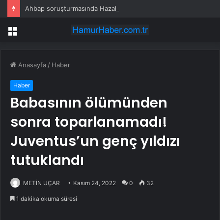
Ahbap soruşturmasında Hazal Kaya, Özlem Gürses ve Ruşen Çakır ifade verdi
Menü
Anasayfa
/
Haber
Haber
Babasının ölümünden
sonra toparlanamadı!
Juventus’un genç yıldızı
tutuklandı
METİN UÇAR
Kasım 24, 2022
0
32
1 dakika okuma süresi