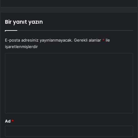
Bir yanıt yazın
E-posta adresiniz yayınlanmayacak.
Gerekli alanlar
*
ile
işaretlenmişlerdir
Y
o
r
u
m
*
Ad
*