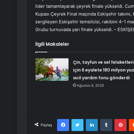
lider tamamlayarak çeyrek finale yükseldi. Cumh
Kupası Çeyrek Final maçında Eskişehir takımı, K
sergileyen Eskişehir temsilcisi, rakibini 4-1 m
Grubu turnuvada yarı finale yükseldi. – ESKİŞ
İlgili Makaleler
Çin, tayfun ve sel felaketleri
için 6 eyalete 180 milyon yu
acil yardım fonu gönderdi
Ağustos 9, 2026
Facebook
Twitter
LinkedIn
Tumblr
Pint
Paylaş