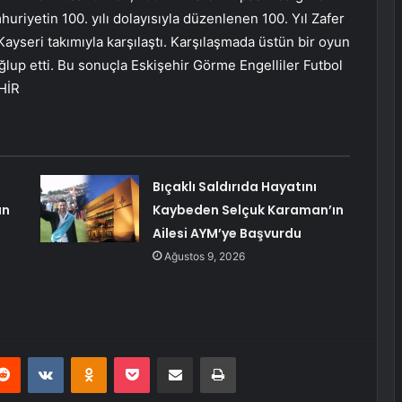
uriyetin 100. yılı dolayısıyla düzenlenen 100. Yıl Zafer
ayseri takımıyla karşılaştı. Karşılaşmada üstün bir oyun
ağlup etti. Bu sonuçla Eskişehir Görme Engelliler Futbol
EHİR
Bıçaklı Saldırıda Hayatını
an
Kaybeden Selçuk Karaman’ın
Ailesi AYM’ye Başvurdu
Ağustos 9, 2026
erest
Reddit
VKontakte
Odnoklassniki
Pocket
E-Posta ile paylaş
Yazdır