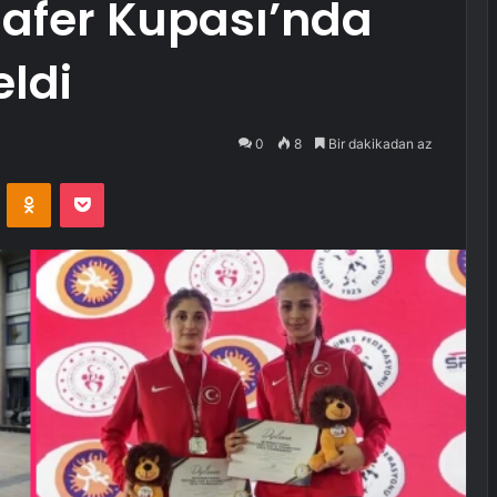
 Zafer Kupası’nda
eldi
0
8
Bir dakikadan az
VKontakte
Odnoklassniki
Pocket