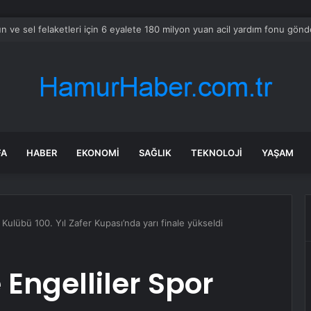
aldırıda Hayatını Kaybeden Selçuk Karaman’ın Ailesi AYM’ye Başvurdu
FA
HABER
EKONOMI
SAĞLIK
TEKNOLOJI
YAŞAM
Kulübü 100. Yıl Zafer Kupası’nda yarı finale yükseldi
Engelliler Spor