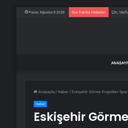
Bıçaklı S
Pazar, Ağustos 9 2026
Son Dakika Haberleri
ANASAY
Anasayfa
/
Haber
/
Eskişehir Görme Engelliler Spor 
Haber
Eskişehir Görme 