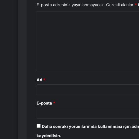
E-posta adresiniz yayınlanmayacak.
Gerekli alanlar
*
i
Y
o
r
u
m
*
Ad
*
E-posta
*
Daha sonraki yorumlarımda kullanılması için adı
kaydedilsin.