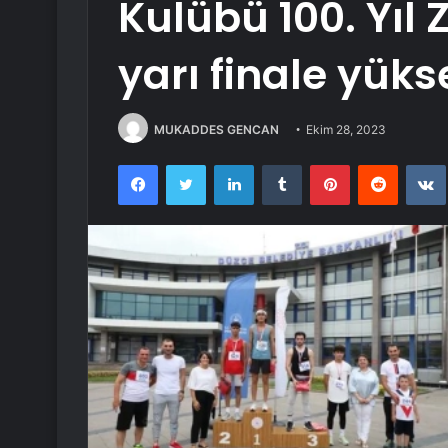
Kulübü 100. Yıl
yarı finale yüks
MUKADDES GENCAN
Ekim 28, 2023
Facebook
Twitter
LinkedIn
Tumblr
Pinterest
Reddit