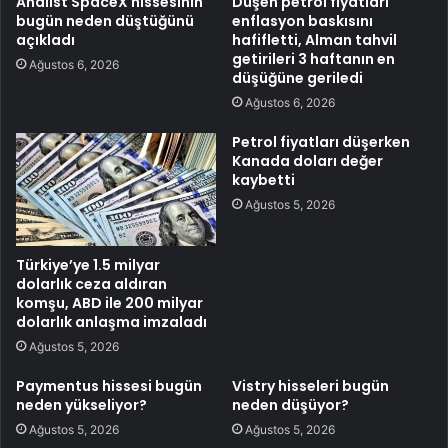
Analist SpaceX hissesinin
Düşen petrol fiyatları
bugün neden düştüğünü
enflasyon baskısını
açıkladı
hafifletti, Alman tahvil
getirileri 3 haftanın en
Ağustos 6, 2026
düşüğüne geriledi
Ağustos 6, 2026
Petrol fiyatları düşerken
Kanada doları değer
kaybetti
Ağustos 5, 2026
Türkiye’ye 1.5 milyar
dolarlık ceza aldıran
komşu, ABD ile 200 milyar
dolarlık anlaşma imzaladı
Ağustos 5, 2026
Paymentus hissesi bugün
Vistry hisseleri bugün
neden yükseliyor?
neden düşüyor?
Ağustos 5, 2026
Ağustos 5, 2026