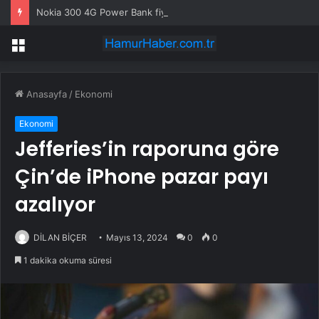
Nokia 300 4G Power Bank fiyatı ne kadar, satışa çıktı mı? Nokia 300 4G Power Bank özellikleri neler?
Menü
Anasayfa
/
Ekonomi
Ekonomi
Jefferies’in raporuna göre
Çin’de iPhone pazar payı
azalıyor
DİLAN BİÇER
Mayıs 13, 2024
0
0
1 dakika okuma süresi