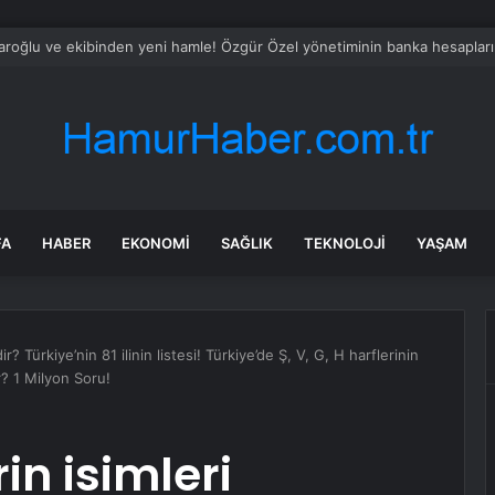
l’de Kamyonet Beton Direğe Çarpıp Gübre Çukuruna Düştü
FA
HABER
EKONOMI
SAĞLIK
TEKNOLOJI
YAŞAM
dir? Türkiye’nin 81 ilinin listesi! Türkiye’de Ş, V, G, H harflerinin
r? 1 Milyon Soru!
rin isimleri