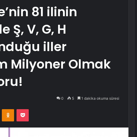
’nin 81 ilinin
e Ş, V, G, H
nduğu iller
im Milyoner Olmak
oru!
0
5
1 dakika okuma süresi
VKontakte
Odnoklassniki
Pocket