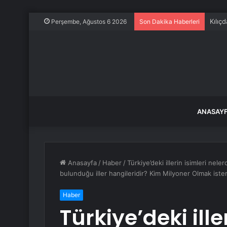
İnegö
Perşembe, Ağustos 6 2026
Son Dakika Haberleri
ANASAY
Anasayfa
/
Haber
/
Türkiye’deki illerin isimleri neler
bulunduğu iller hangileridir? Kim Milyoner Olmak iste
Haber
Türkiye’deki ille