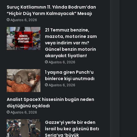
Suruç Katliamının 11. Yılında Bodrum’dan
“Hiçbir Düş Yarım Kalmayacak” Mesajı
Ağustos 6, 2026
21 Temmuz benzine,
mazota, motorine zam
veya indirim var mı?
Güncel benzin motorin
akaryakıt fiyatları!
Ağustos 6, 2026
1 yaşına giren Punch’u
binlerce kişi unutmadı
Ağustos 6, 2026
Analist SpaceX hissesinin bugün neden
düştüğünü açıkladı
Ağustos 6, 2026
Gazze’yi yerle bir eden
İsrail bu kez gözünü Batı
Şeria’ya ‘büyük