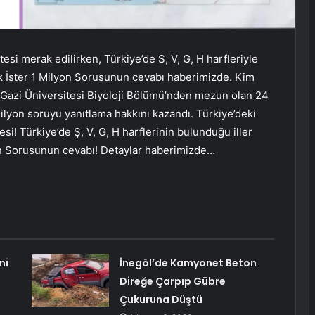
istesi merak edilirken, Türkiye’de S, V, G, H harfleriyle
ak İster 1 Milyon Sorusunun cevabı haberimizde. Kim
ı Gazi Üniversitesi Biyoloji Bölümü’nden mezun olan 24
ilyon soruyu yanıtlama hakkını kazandı. Türkiye’deki
stesi! Türkiye’de Ş, V, G, H harflerinin bulunduğu iller
on Sorusunun cevabı! Detaylar haberimizde…
ni
İnegöl’de Kamyonet Beton
Direğe Çarpıp Gübre
Çukuruna Düştü