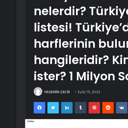
nelerdir? Türkiye
listesi! Türkiye’d
harflerinin bulu
hangileridir? K
ister? 1 Milyon S
YASEMİN ÇELİK
Eylül 15, 2023
Facebook
Twitter
LinkedIn
Tumblr
Pinterest
Reddit